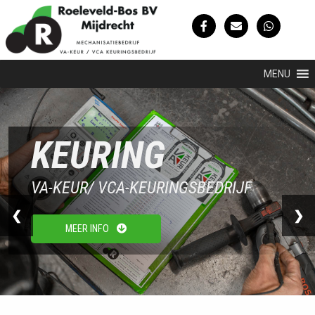
MENU
KEURING
VA-KEUR/ VCA-KEURINGSBEDRIJF
❮
❯
MEER INFO