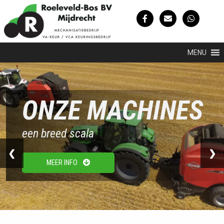
MENU
ONZE MACHINES
een breed scala
❮
❯
MEER INFO